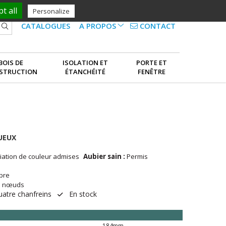
t all
Personalize
CONTACT
CATALOGUES
A PROPOS
NOS SERVICES
BOIS DE
ISOLATION ET
PORTE ET
STRUCTION
ÉTANCHÉITÉ
FENÊTRE
LE GROUPE
UEUX
riation de couleur admises
Aubier sain :
Permis
bre
ts nœuds
atre chanfreins
En stock
184mm