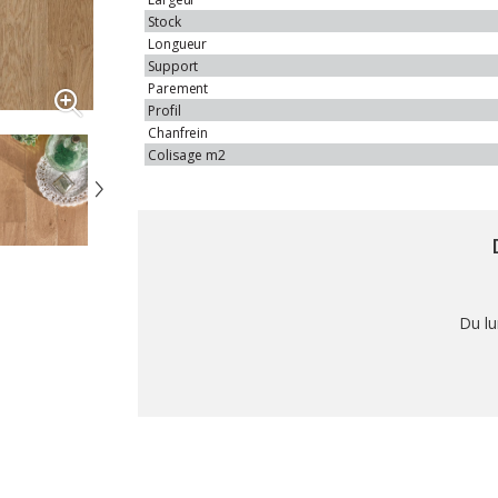
Stock
Longueur
Support
Parement
Profil
Chanfrein
Colisage
m2
Du lu