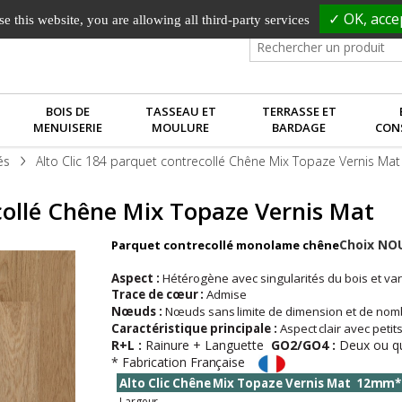
✓ OK, accep
e this website, you are allowing all third-party services
BOIS DE
TASSEAU ET
TERRASSE ET
MENUISERIE
MOULURE
BARDAGE
CON
és
Alto Clic 184 parquet contrecollé Chêne Mix Topaze Vernis Mat
collé Chêne Mix Topaze Vernis Mat
Choix NO
Parquet contrecollé monolame chêne
Aspect :
Hétérogène avec singularités du bois et va
Trace
de
cœur
:
Admise
Nœuds
:
Nœuds
sans
limite
de
dimension
et
de
nom
Caractéristique
principale
:
Aspect
clair avec peti
R+L :
Rainure + Languette
GO2/GO4 :
Deux ou qu
* Fabrication
Française
Alto
Clic
Chêne
Mix
Topaze
Vernis
Mat
12mm*
Largeur