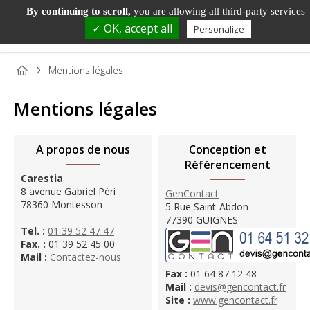
By continuing to scroll,
you are allowing all third-party services
✓ OK, accept all
Personalize
Mentions légales
Mentions légales
A propos de nous
Conception et
Référencement
Carestia
8 avenue Gabriel Péri
GenContact
78360 Montesson
5 Rue Saint-Abdon
PANNEAU
PANNEAU
PARQUET
BOIS DE
TAS
77390 GUIGNES
Tel. :
01 39 52 47 47
BOIS
DÉCORATIF
ET SOL
MENUISERIE
ET
Fax. :
01 39 52 45 00
STRATIFIÉ
MOU
Mail :
Contactez-nous
Fax :
01 64 87 12 48
Mail :
devis@gencontact.fr
Site :
www.gencontact.fr