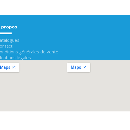
 propos
atalogues
ontact
onditions générales de vente
entions légales
restia Montesson
avenue Gabriel Péri
360 Montesson