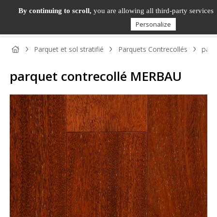
By continuing to scroll,
you are allowing all third-party services
Personalize
Parquet et sol stratifié
Parquets Contrecollés
parq
parquet contrecollé MERBAU
PANNEAU
PANNEAU
PARQUET
BOIS DE
TAS
BOIS
DÉCORATIF
ET SOL
MENUISERIE
ET
STRATIFIÉ
MOU