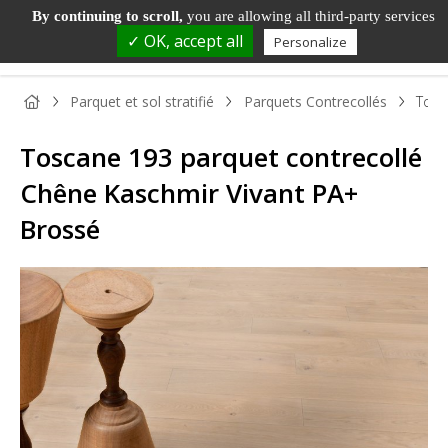
By continuing to scroll,
you are allowing all third-party services
✓ OK, accept all
Personalize
Parquet et sol stratifié
Parquets Contrecollés
Tosc
Toscane 193 parquet contrecollé
Chêne Kaschmir Vivant PA+
Brossé
PANNEAU
PANNEAU
PARQUET
BOIS DE
TAS
BOIS
DÉCORATIF
ET SOL
MENUISERIE
ET
STRATIFIÉ
MOU