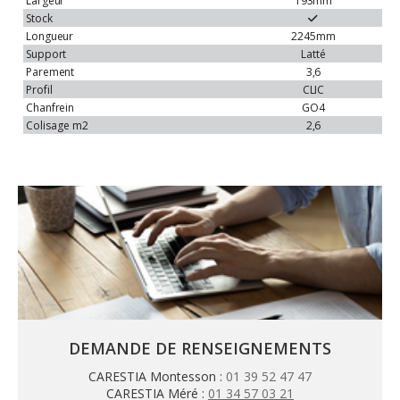
Largeur
193mm
Stock
Longueur
2245mm
Support
Latté
Parement
3,6
Profil
CLIC
Chanfrein
GO4
Colisage
m2
2,6
DEMANDE DE RENSEIGNEMENTS
CARESTIA Montesson :
01 39 52 47 47
CARESTIA Méré :
01 34 57 03 21