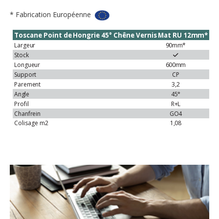
* Fabrication Européenne
Toscane
Point
de
Hongrie
45°
Chêne
Vernis
Mat
RU
12mm*
Largeur
90mm*
Stock
Longueur
600mm
Support
CP
Parement
3,2
Angle
45°
Profil
R+L
Chanfrein
GO4
Colisage
m2
1,08