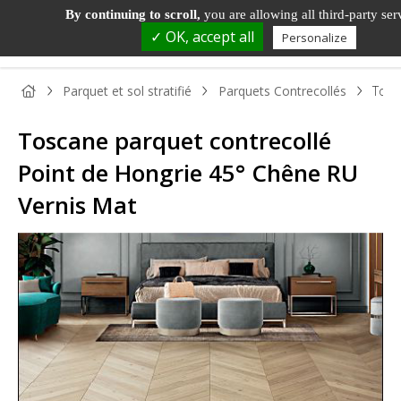
By continuing to scroll,
you are allowing all third-party ser
✓ OK, accept all
Personalize
Parquet et sol stratifié
Parquets Contrecollés
Tosc
Toscane parquet contrecollé
Point de Hongrie 45° Chêne RU
Vernis Mat
PANNEAU
PANNEAU
PARQUET
BOIS DE
TAS
BOIS
DÉCORATIF
ET SOL
MENUISERIE
ET
STRATIFIÉ
MOU